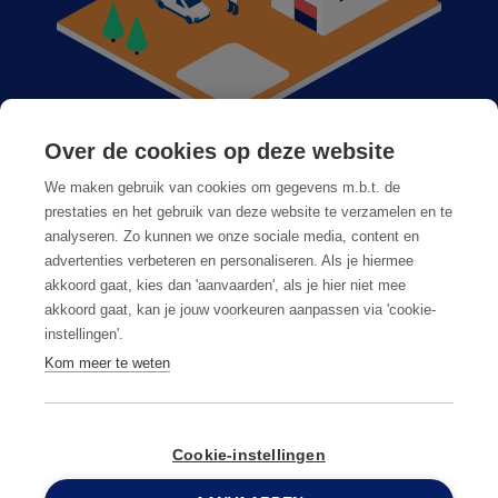
Over de cookies op deze website
Anticimex dans votre région
We maken gebruik van cookies om gegevens m.b.t. de
Postes vacants
prestaties en het gebruik van deze website te verzamelen en te
analyseren. Zo kunnen we onze sociale media, content en
Foire aux questions
advertenties verbeteren en personaliseren. Als je hiermee
akkoord gaat, kies dan 'aanvaarden', als je hier niet mee
akkoord gaat, kan je jouw voorkeuren aanpassen via 'cookie-
instellingen'.
Kom meer te weten
Conditions générales
Privacy & cookies
Cookie-instellingen