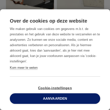
Over de cookies op deze website
We maken gebruik van cookies om gegevens m.b.t. de
prestaties en het gebruik van deze website te verzamelen en te
analyseren. Zo kunnen we onze sociale media, content en
Ouvertures
advertenties verbeteren en personaliseren. Als je hiermee
akkoord gaat, kies dan 'aanvaarden', als je hier niet mee
PLACEMENT D'UN MATÉRIAU EN FEUILLE
akkoord gaat, kan je jouw voorkeuren aanpassen via 'cookie-
SUR LES INTERSTICES.
instellingen'.
Kom meer te weten
Cookie-instellingen
AANVAARDEN
0800 96 900