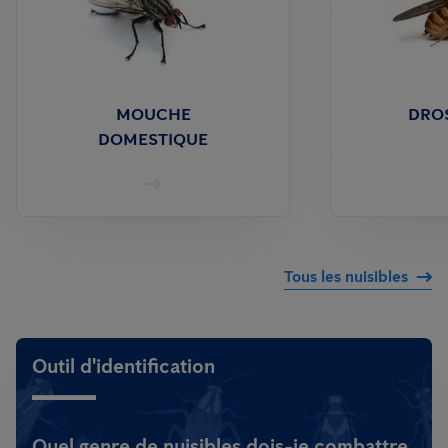
MOUCHE
DRO
DOMESTIQUE
Tous les nuisibles
Outil d'identification
Quel genre de nuisibles dois-je combattre