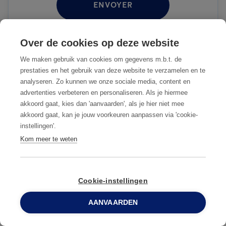
ENVOYER
Over de cookies op deze website
We maken gebruik van cookies om gegevens m.b.t. de
NOTRE MÉTHODE
prestaties en het gebruik van deze website te verzamelen en te
analyseren. Zo kunnen we onze sociale media, content en
advertenties verbeteren en personaliseren. Als je hiermee
1
Vous remplissez le formulaire de
akkoord gaat, kies dan 'aanvaarden', als je hier niet mee
contact
akkoord gaat, kan je jouw voorkeuren aanpassen via 'cookie-
instellingen'.
Kom meer te weten
2
Nous prenons contact avec vous
dès que possible
Cookie-instellingen
Notre expert fait une analyse de
3
AANVAARDEN
votre situation et prépare une
0800 96 900
offre de prix sans engagement