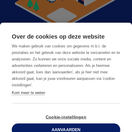
Over de cookies op deze website
Anticimex dans votre région
We maken gebruik van cookies om gegevens m.b.t. de
Postes vacants
prestaties en het gebruik van deze website te verzamelen en te
analyseren. Zo kunnen we onze sociale media, content en
Foire aux questions
advertenties verbeteren en personaliseren. Als je hiermee
akkoord gaat, kies dan 'aanvaarden', als je hier niet mee
akkoord gaat, kan je jouw voorkeuren aanpassen via 'cookie-
instellingen'.
Kom meer te weten
Conditions générales
Privacy & cookies
Cookie-instellingen
AANVAARDEN
© Copyright
2026
Anticimex