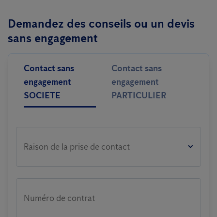
organisations disposant de plusieurs sites répartis à travers la
Demandez des conseils ou un devis
Belgique.
sans engagement
Contact sans
Contact sans
engagement
engagement
SOCIETE
PARTICULIER
Raison de la prise de contact
Numéro de contrat