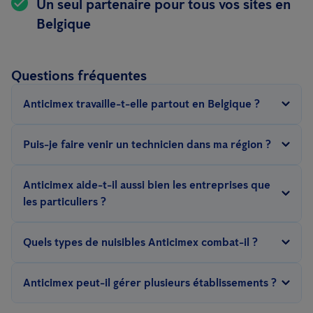
Un seul partenaire pour tous vos sites en
Belgique
Questions fréquentes
Anticimex travaille-t-elle partout en Belgique ?
Oui. Grâce à plusieurs bureaux et à des techniciens locaux,
Puis-je faire venir un technicien dans ma région ?
nous desservons aussi bien la Flandre que Bruxelles et la
Wallonie.
Oui. Nos équipes locales sont réparties dans tout le pays afin
Anticimex aide-t-il aussi bien les entreprises que
que vous puissiez être rapidement aidé par un expert de votre
les particuliers ?
région.
Oui. Nous proposons des solutions aussi bien pour les
Quels types de nuisibles Anticimex combat-il ?
entreprises que pour les particuliers.
Nous intervenons notamment contre les rats, les souris, les
Anticimex peut-il gérer plusieurs établissements ?
cafards, les mouches, les guêpes, les oiseaux et autres nuisibles.
Oui. Nous accompagnons aussi bien les clients locaux que les