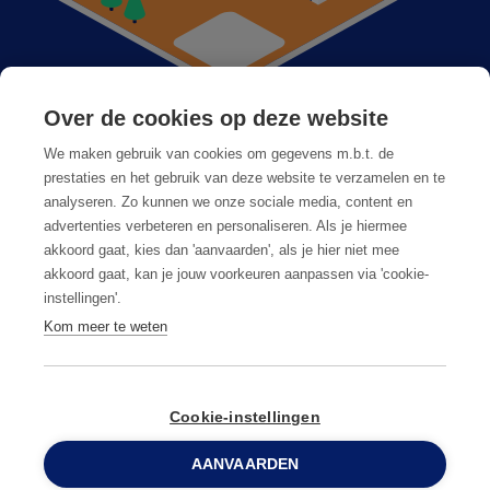
Over de cookies op deze website
Anticimex dans votre région
We maken gebruik van cookies om gegevens m.b.t. de
Postes vacants
prestaties en het gebruik van deze website te verzamelen en te
analyseren. Zo kunnen we onze sociale media, content en
Foire aux questions
advertenties verbeteren en personaliseren. Als je hiermee
akkoord gaat, kies dan 'aanvaarden', als je hier niet mee
akkoord gaat, kan je jouw voorkeuren aanpassen via 'cookie-
instellingen'.
Kom meer te weten
Conditions générales
Privacy & cookies
Cookie-instellingen
AANVAARDEN
© Copyright
2026
Anticimex
0800 96 900