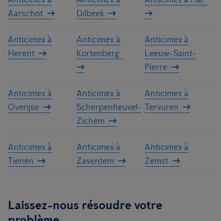
Aarschot
Dilbeek
Anticimex à
Anticimex à
Anticimex à
Herent
Kortenberg
Leeuw-Saint-
Pierre
Anticimex à
Anticimex à
Anticimex à
Overijse
Scherpenheuvel-
Tervuren
Zichem
Anticimex à
Anticimex à
Anticimex à
Tienen
Zaventem
Zemst
Laissez-nous résoudre votre
problème