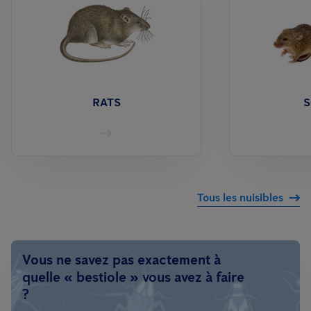
RATS
S
Tous les nuisibles
Vous ne savez pas exactement à
quelle « bestiole » vous avez à faire
?