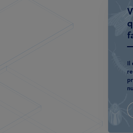
V
q
f
Il
re
pr
nu