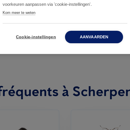
voorkeuren aanpassen via 'cookie-instellingen'.
punaises de lit
Kom meer te weten
Cookie-instellingen
AANVAARDEN
s fréquents à Scherp