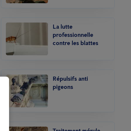
La lutte
professionnelle
contre les blattes
Répulsifs anti
pigeons
Traitement mérule