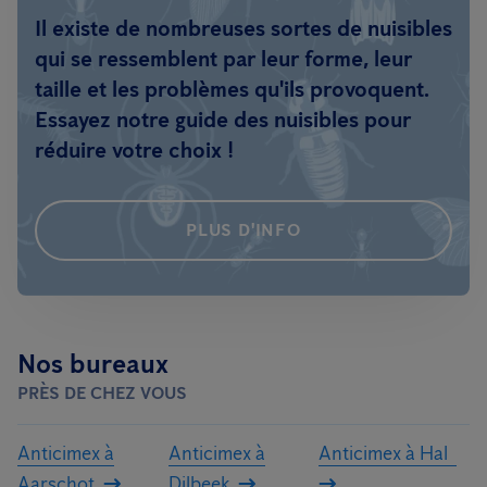
Il existe de nombreuses sortes de nuisibles
qui se ressemblent par leur forme, leur
taille et les problèmes qu'ils provoquent.
Essayez notre guide des nuisibles pour
réduire votre choix !
PLUS D'INFO
Nos bureaux
PRÈS DE CHEZ VOUS
Anticimex à
Anticimex à
Anticimex à Hal
Aarschot
Dilbeek