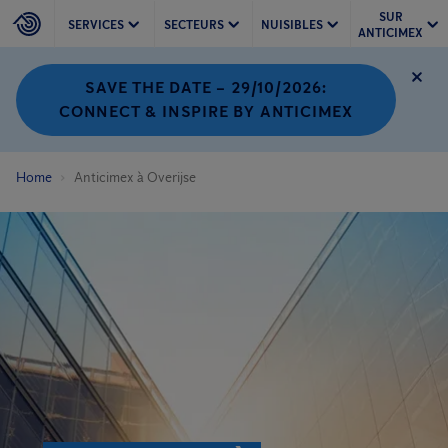
SUR
SERVICES
SECTEURS
NUISIBLES
ANTICIMEX
SAVE THE DATE – 29/10/2026:
CONNECT & INSPIRE BY ANTICIMEX
Home
Anticimex à Overijse