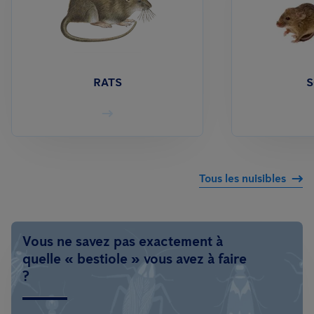
RATS
S
Tous les nuisibles
Vous ne savez pas exactement à
quelle « bestiole » vous avez à faire
?