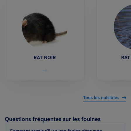
RAT NOIR
RAT
Tous les nuisibles
Questions fréquentes sur les fouines
Comment savoir s’il y a une fouine dans mon