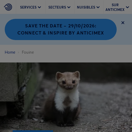
SUR
SERVICES
SECTEURS
NUISIBLES
ANTICIMEX
SAVE THE DATE – 29/10/2026:
CONNECT & INSPIRE BY ANTICIMEX
Home
Fouine