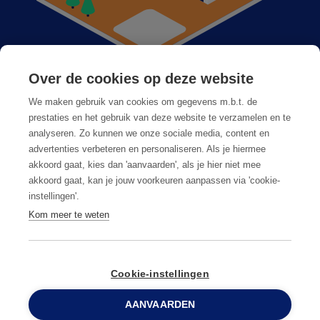
Over de cookies op deze website
Anticimex dans votre région
We maken gebruik van cookies om gegevens m.b.t. de
Postes vacants
prestaties en het gebruik van deze website te verzamelen en te
analyseren. Zo kunnen we onze sociale media, content en
Foire aux questions
advertenties verbeteren en personaliseren. Als je hiermee
akkoord gaat, kies dan 'aanvaarden', als je hier niet mee
akkoord gaat, kan je jouw voorkeuren aanpassen via 'cookie-
instellingen'.
Kom meer te weten
Conditions générales
Privacy & cookies
Cookie-instellingen
© Copyright
AANVAARDEN
2026
Anticimex
0800 96 900