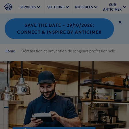
SUR
SERVICES
SECTEURS
NUISIBLES
ANTICIMEX
SAVE THE DATE – 29/10/2026:
CONNECT & INSPIRE BY ANTICIMEX
Home
Dératisation et prévention de rongeurs professionnelle