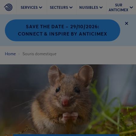
SUR
SERVICES
SECTEURS
NUISIBLES
ANTICIMEX
SAVE THE DATE – 29/10/2026:
CONNECT & INSPIRE BY ANTICIMEX
Home
Souris domestique