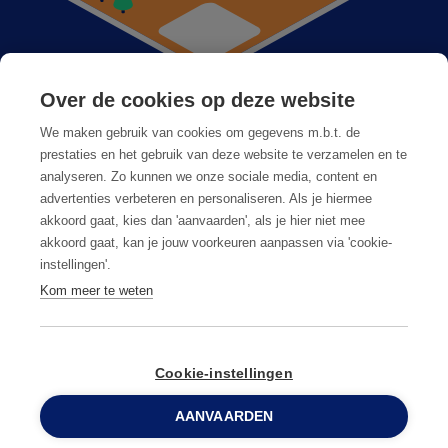
Over de cookies op deze website
Anticimex dans votre région
We maken gebruik van cookies om gegevens m.b.t. de
Postes vacants
prestaties en het gebruik van deze website te verzamelen en te
analyseren. Zo kunnen we onze sociale media, content en
Foire aux questions
advertenties verbeteren en personaliseren. Als je hiermee
akkoord gaat, kies dan 'aanvaarden', als je hier niet mee
akkoord gaat, kan je jouw voorkeuren aanpassen via 'cookie-
instellingen'.
Kom meer te weten
Conditions générales
Privacy & cookies
Cookie-instellingen
AANVAARDEN
© Copyright
2026
Anticimex
0800 96 900