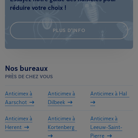
réduire votre choix !
PLUS D'INFO
Nos bureaux
PRÈS DE CHEZ VOUS
Anticimex à
Anticimex à
Anticimex à Hal
Aarschot
Dilbeek
Anticimex à
Anticimex à
Anticimex à
Herent
Kortenberg
Leeuw-Saint-
Pierre