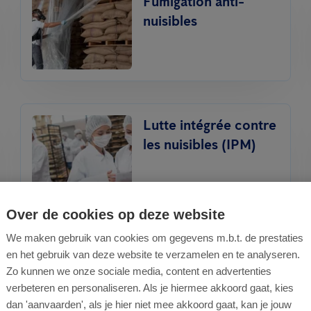
Fumigation anti-
nuisibles
Lutte intégrée contre
les nuisibles (IPM)
Over de cookies op deze website
We maken gebruik van cookies om gegevens m.b.t. de prestaties
Traitement contre les
en het gebruik van deze website te verzamelen en te analyseren.
punaises de lit
Zo kunnen we onze sociale media, content en advertenties
verbeteren en personaliseren. Als je hiermee akkoord gaat, kies
dan 'aanvaarden', als je hier niet mee akkoord gaat, kan je jouw