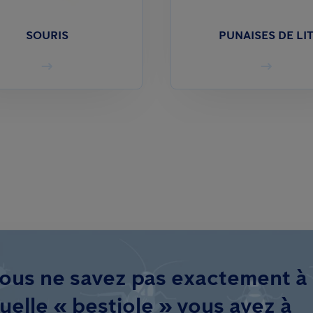
SOURIS
PUNAISES DE LI
ous ne savez pas exactement à
uelle « bestiole » vous avez à