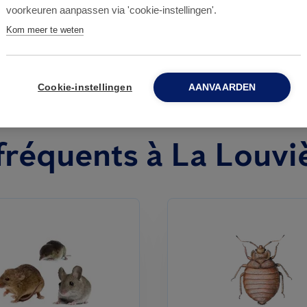
voorkeuren aanpassen via 'cookie-instellingen'.
Kom meer te weten
Cookie-instellingen
AANVAARDEN
 fréquents à La Louvi