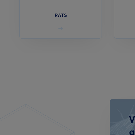
RATS
V
q