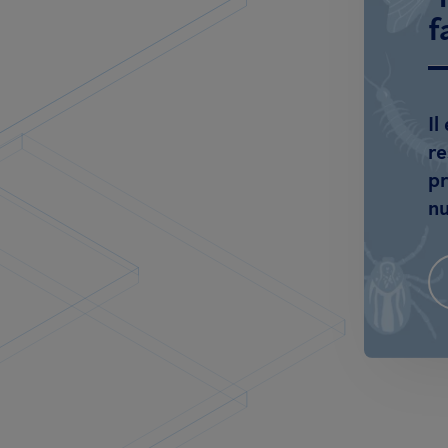
f
Il
re
pr
nu