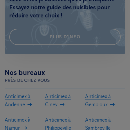
Essayez notre guide des nuisibles pour
réduire votre choix !
PLUS D'INFO
Nos bureaux
PRÈS DE CHEZ VOUS
Anticimex à
Anticimex à
Anticimex à
Andenne
Ciney
Gembloux
Anticimex à
Anticimex à
Anticimex à
Namur
Philippeville
Sambreville