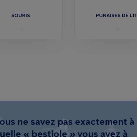
SOURIS
PUNAISES DE LI
ous ne savez pas exactement à
uelle « bestiole » vous avez à