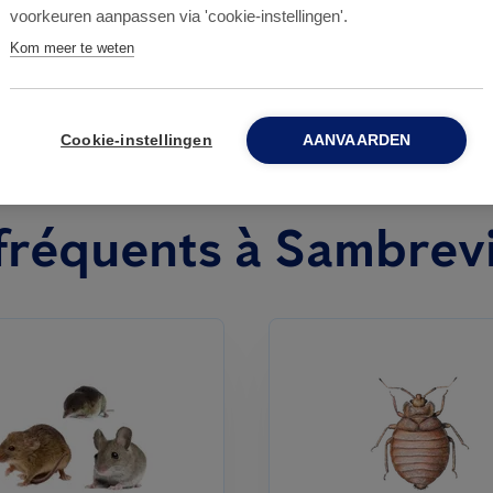
voorkeuren aanpassen via 'cookie-instellingen'.
Kom meer te weten
Cookie-instellingen
AANVAARDEN
 fréquents à Sambrevi