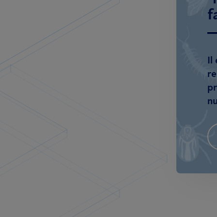
f
Il
re
pr
nu