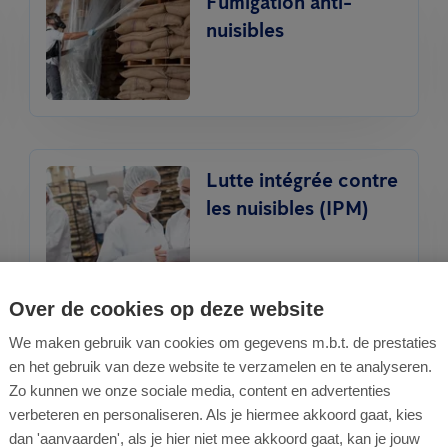
Fumigation anti-
nuisibles
Lutte intégrée contre
les nuisibles (IPM)
Over de cookies op deze website
We maken gebruik van cookies om gegevens m.b.t. de prestaties
Traitement contre les
en het gebruik van deze website te verzamelen en te analyseren.
punaises de lit
Zo kunnen we onze sociale media, content en advertenties
verbeteren en personaliseren. Als je hiermee akkoord gaat, kies
dan 'aanvaarden', als je hier niet mee akkoord gaat, kan je jouw