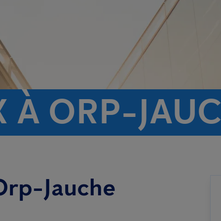
X À ORP-JAU
 Orp-Jauche