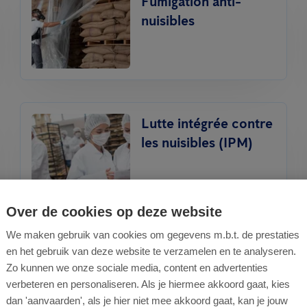
Fumigation anti-
nuisibles
Lutte intégrée contre
les nuisibles (IPM)
Over de cookies op deze website
We maken gebruik van cookies om gegevens m.b.t. de prestaties
Traitement contre les
en het gebruik van deze website te verzamelen en te analyseren.
punaises de lit
Zo kunnen we onze sociale media, content en advertenties
verbeteren en personaliseren. Als je hiermee akkoord gaat, kies
dan 'aanvaarden', als je hier niet mee akkoord gaat, kan je jouw