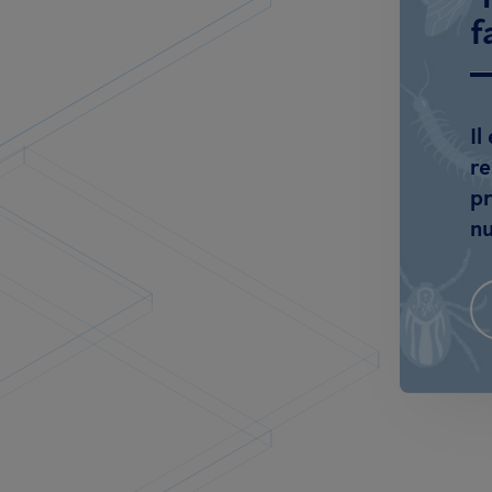
f
Il
re
pr
nu