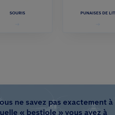
SOURIS
PUNAISES DE LI
ous ne savez pas exactement à
uelle « bestiole » vous avez à