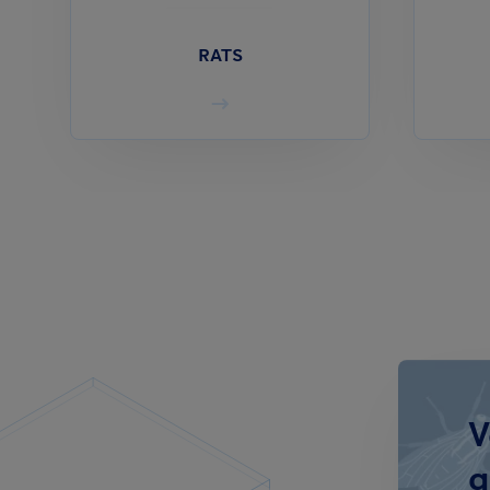
RATS
V
q