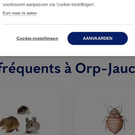
voorkeuren aanpassen via 'cookie-instellingen'.
Kom meer te weten
Cookie-instellingen
AANVAARDEN
s fréquents à Orp-Jau