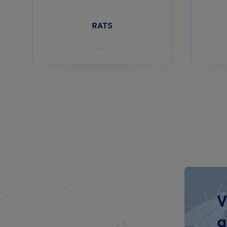
RATS
V
q