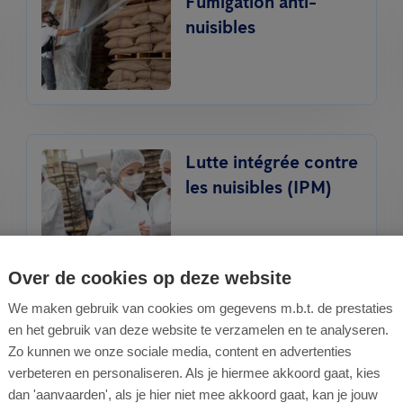
Fumigation anti-
nuisibles
Lutte intégrée contre
les nuisibles (IPM)
Over de cookies op deze website
We maken gebruik van cookies om gegevens m.b.t. de prestaties
Traitement contre les
en het gebruik van deze website te verzamelen en te analyseren.
punaises de lit
Zo kunnen we onze sociale media, content en advertenties
verbeteren en personaliseren. Als je hiermee akkoord gaat, kies
dan 'aanvaarden', als je hier niet mee akkoord gaat, kan je jouw