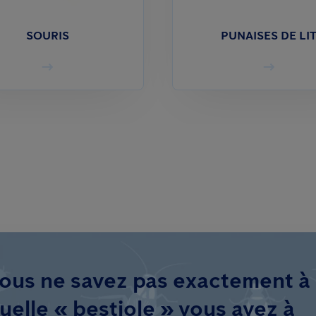
SOURIS
PUNAISES DE LI
ous ne savez pas exactement à
uelle « bestiole » vous avez à