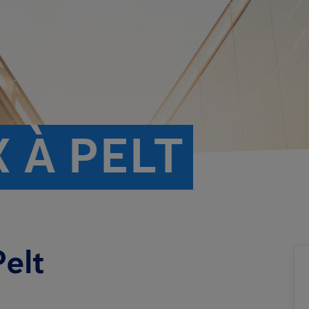
 À PELT
Pelt