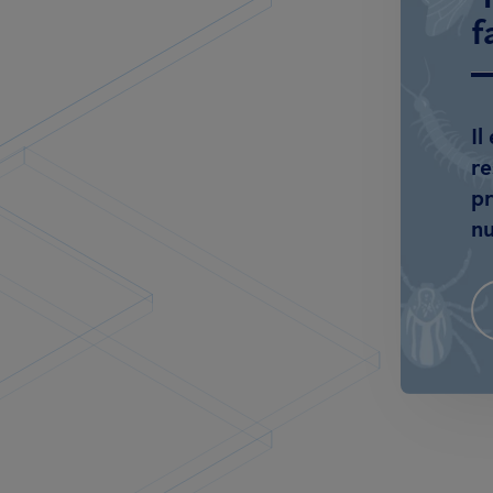
f
Il
re
pr
nu