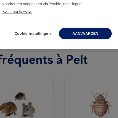
voorkeuren aanpassen via 'cookie-instellingen'.
Kom meer te weten
Cookie-instellingen
AANVAARDEN
 fréquents à Pelt