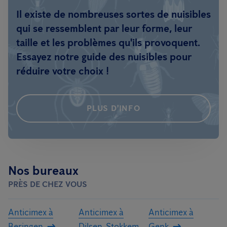
Il existe de nombreuses sortes de nuisibles
qui se ressemblent par leur forme, leur
taille et les problèmes qu'ils provoquent.
Essayez notre guide des nuisibles pour
réduire votre choix !
PLUS D'INFO
Nos bureaux
PRÈS DE CHEZ VOUS
Anticimex à
Anticimex à
Anticimex à
Beringen
Dilsen-Stokkem
Genk