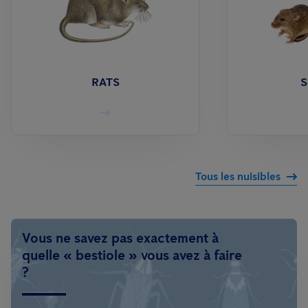
RATS
S
Tous les nuisibles
Vous ne savez pas exactement à
quelle « bestiole » vous avez à faire
?