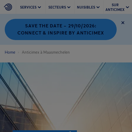
SUR
SERVICES
SECTEURS
NUISIBLES
ANTICIMEX
SAVE THE DATE – 29/10/2026:
CONNECT & INSPIRE BY ANTICIMEX
Home
Anticimex à Maasmechelen