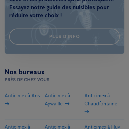
Essayez notre guide des nuisibles pour
réduire votre choix !
PLUS D'INFO
Nos bureaux
PRÈS DE CHEZ VOUS
Anticimex à Ans
Anticimex à
Anticimex à
Aywaille
Chaudfontaine
Anticimex à
Anticimex à
Anticimex à Huy