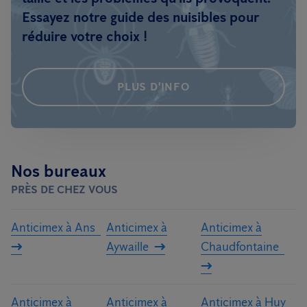
Essayez notre guide des nuisibles pour
réduire votre choix !
PLUS D'INFO
Nos bureaux
PRÈS DE CHEZ VOUS
Anticimex à Ans
Anticimex à
Anticimex à
Aywaille
Chaudfontaine
Anticimex à
Anticimex à
Anticimex à Huy