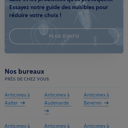
Essayez notre guide des nuisibles pour
réduire votre choix !
PLUS D'INFO
Nos bureaux
PRÈS DE CHEZ VOUS
Anticimex à
Anticimex à
Anticimex à
Aalter
Audenarde
Beveren
Anticimex à
Anticimex à
Anticimex à