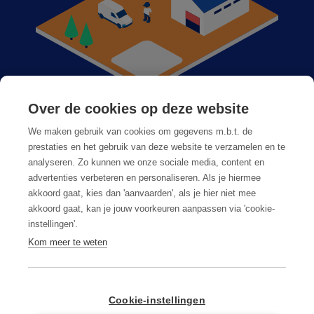
Over de cookies op deze website
Anticimex dans votre région
We maken gebruik van cookies om gegevens m.b.t. de
Postes vacants
prestaties en het gebruik van deze website te verzamelen en te
analyseren. Zo kunnen we onze sociale media, content en
Foire aux questions
advertenties verbeteren en personaliseren. Als je hiermee
akkoord gaat, kies dan 'aanvaarden', als je hier niet mee
akkoord gaat, kan je jouw voorkeuren aanpassen via 'cookie-
instellingen'.
Kom meer te weten
Conditions générales
Privacy & cookies
Cookie-instellingen