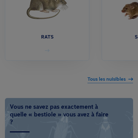
RATS
S
Tous les nuisibles
Vous ne savez pas exactement à
quelle « bestiole » vous avez à faire
?