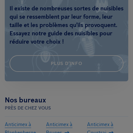
Il existe de nombreuses sortes de nuisibles
qui se ressemblent par leur forme, leur
taille et les problèmes qu'ils provoquent.
Essayez notre guide des nuisibles pour
réduire votre choix !
PLUS D'INFO
Nos bureaux
PRÈS DE CHEZ VOUS
Anticimex à
Anticimex à
Anticimex à
Blankenberge
Bruges
Courtrai