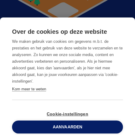
Over de cookies op deze website
Anticimex dans votre région
We maken gebruik van cookies om gegevens m.b.t. de
Postes vacants
prestaties en het gebruik van deze website te verzamelen en te
analyseren. Zo kunnen we onze sociale media, content en
Foire aux questions
advertenties verbeteren en personaliseren. Als je hiermee
akkoord gaat, kies dan 'aanvaarden', als je hier niet mee
akkoord gaat, kan je jouw voorkeuren aanpassen via 'cookie-
instellingen'.
Kom meer te weten
Conditions générales
Privacy & cookies
Cookie-instellingen
AANVAARDEN
© Copyright
2026
Anticimex
0800 96 900