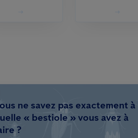
ous ne savez pas exactement à
uelle « bestiole » vous avez à
aire ?