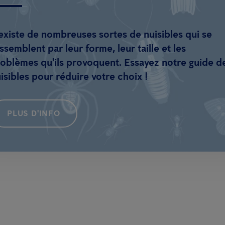
 existe de nombreuses sortes de nuisibles qui se
ssemblent par leur forme, leur taille et les
oblèmes qu'ils provoquent. Essayez notre guide d
isibles pour réduire votre choix !
PLUS D'INFO