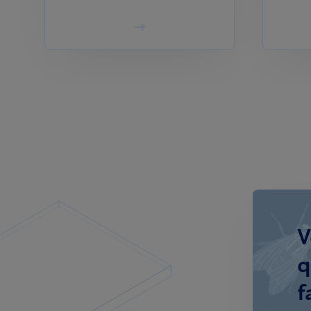
V
q
f