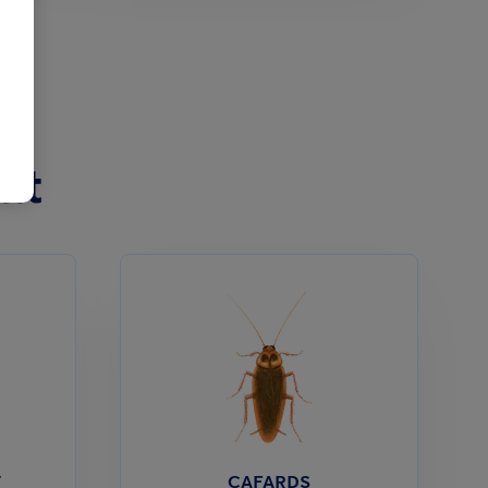
at
T
CAFARDS