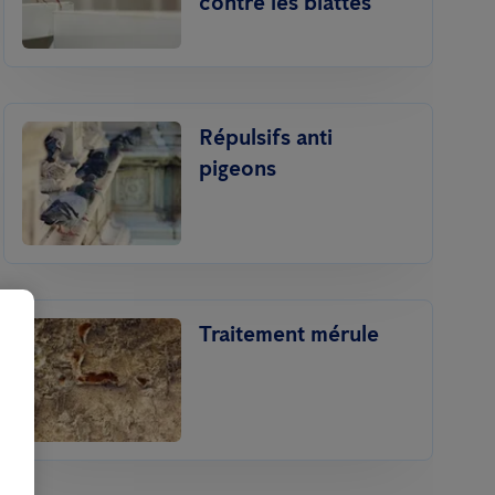
contre les blattes
Répulsifs anti
pigeons
Traitement mérule