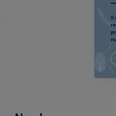
Il
re
pr
nu