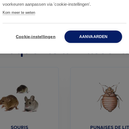
voorkeuren aanpassen via 'cookie-instellingen'.
Kom meer te weten
Cookie-instellingen
AANVAARDEN
 fréquents à Brasscha
SOURIS
PUNAISES DE LI