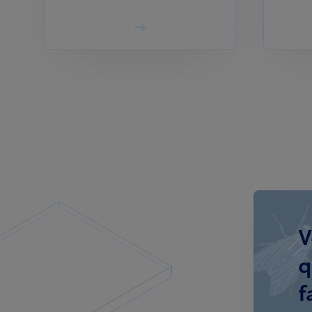
V
q
f