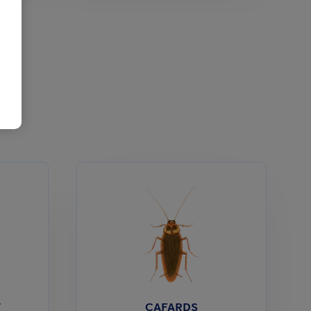
T
CAFARDS