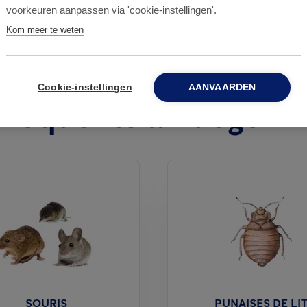
voorkeuren aanpassen via 'cookie-instellingen'.
Kom meer te weten
Cookie-instellingen
AANVAARDEN
s fréquents à Edegem
SOURIS
PUNAISES DE LI