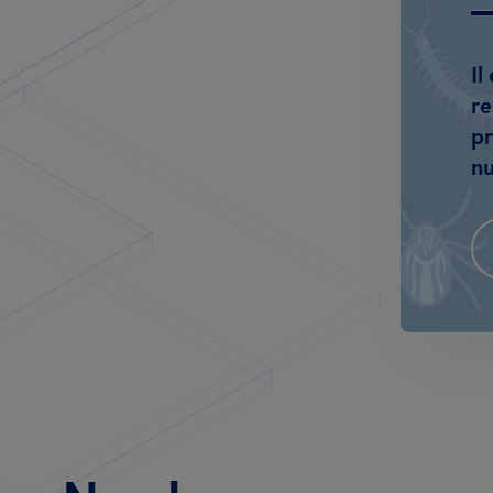
Il
re
pr
nu