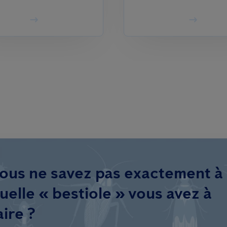
ous ne savez pas exactement à
uelle « bestiole » vous avez à
aire ?