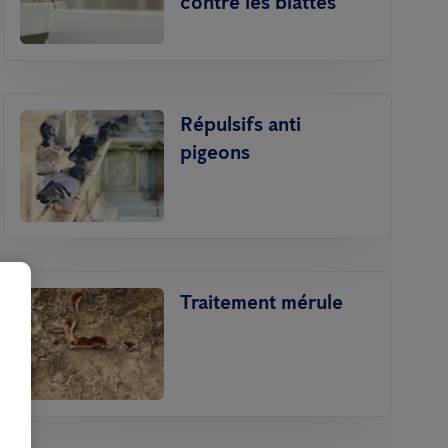
contre les blattes
Répulsifs anti
pigeons
Traitement mérule