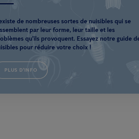
 existe de nombreuses sortes de nuisibles qui se
ssemblent par leur forme, leur taille et les
oblèmes qu'ils provoquent. Essayez notre guide d
isibles pour réduire votre choix !
PLUS D'INFO