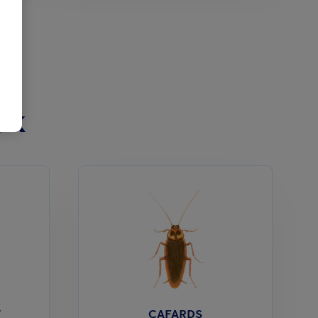
ek
T
CAFARDS