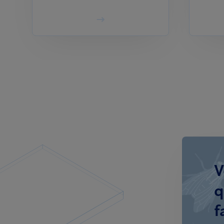
V
q
f