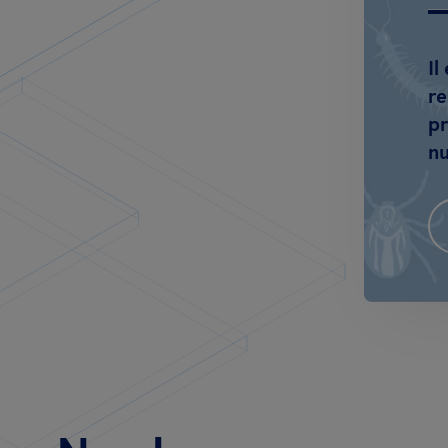
Il
re
pr
nu