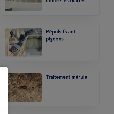
contre les blattes
Répulsifs anti
pigeons
Traitement mérule