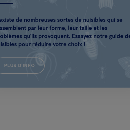
 existe de nombreuses sortes de nuisibles qui se
ssemblent par leur forme, leur taille et les
oblèmes qu'ils provoquent. Essayez notre guide d
isibles pour réduire votre choix !
PLUS D'INFO