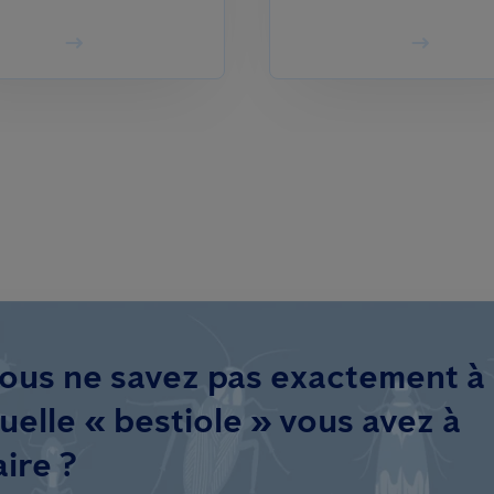
ous ne savez pas exactement à
uelle « bestiole » vous avez à
aire ?