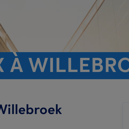
X À WILLEBR
Willebroek