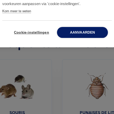
voorkeuren aanpassen via 'cookie-instellingen'.
Kom meer te weten
Cookie-instellingen
AANVAARDEN
 fréquents à Willebro
SOURIS
PUNAISES DE LI