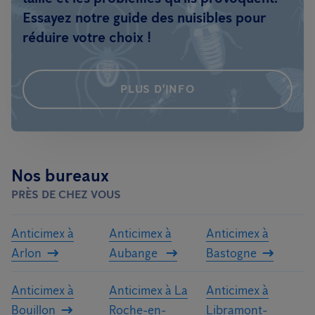
Essayez notre guide des nuisibles pour
réduire votre choix !
PLUS D'INFO
Nos bureaux
PRÈS DE CHEZ VOUS
Anticimex à
Anticimex à
Anticimex à
Arlon
Aubange
Bastogne
Anticimex à
Anticimex à La
Anticimex à
Bouillon
Roche-en-
Libramont-