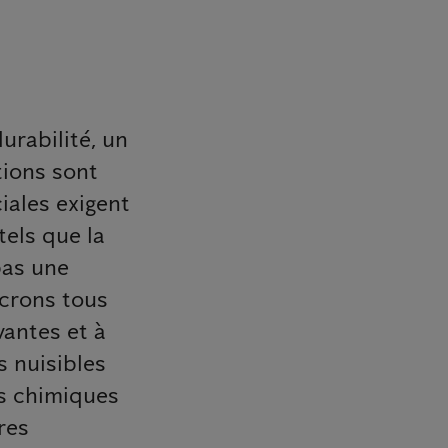
urabilité, un
tions sont
iales exigent
tels que la
pas une
crons tous
antes et à
s nuisibles
ts chimiques
res