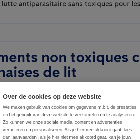
utte antiparasitaire sans toxiques pour les
ments non toxiques 
naises de lit
à base d'insecticides ne sont souvent pas efficaces à
Over de cookies op deze website
 œufs des punaises. De plus, certains de ces insectic
We maken gebruik van cookies om gegevens m.b.t. de prestaties
one traitée doit être isolée pendant une longue péri
en het gebruik van deze website te verzamelen en te analyseren.
s avons développé des traitements
non toxiques cont
Zo kunnen we onze sociale media, content en advertenties
apides, efficaces et ne nuisent pas à l'environnement.
verbeteren en personaliseren. Als je hiermee akkoord gaat, kies
dan 'aanvaarden', als je hier niet mee akkoord gaat, kan je jouw