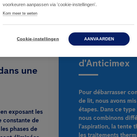
voorkeuren aanpassen via 'cookie-instellingen'.
Kom meer te weten
Cookie-instellingen
AANVAARDEN
Le processus
d'Anticimex
dans une
Pour débarrasser com
de lit, nous avons mi
étapes. Dans ce type d
 en exposant les
nous combinons diffé
e constante de
l'aspiration, la tente
s les phases de
les traitements ther