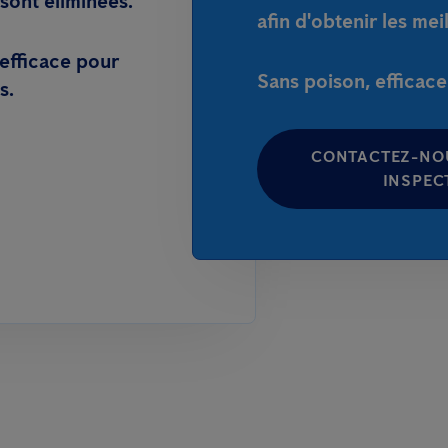
 sont éliminées.
afin d'obtenir les meil
efficace pour
Sans poison, efficac
s.
CONTACTEZ-NO
INSPEC