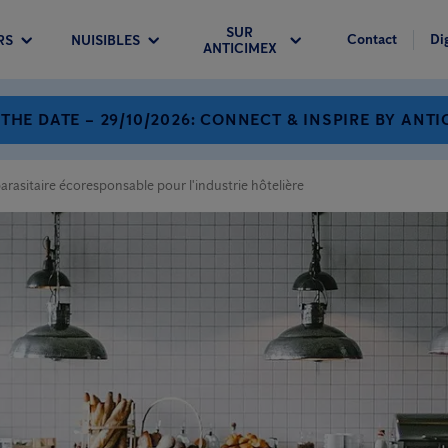
SUR
Contact
Di
RS
NUISIBLES
ANTICIMEX
 THE DATE – 29/10/2026: CONNECT & INSPIRE BY ANTI
arasitaire écoresponsable pour l'industrie hôtelière