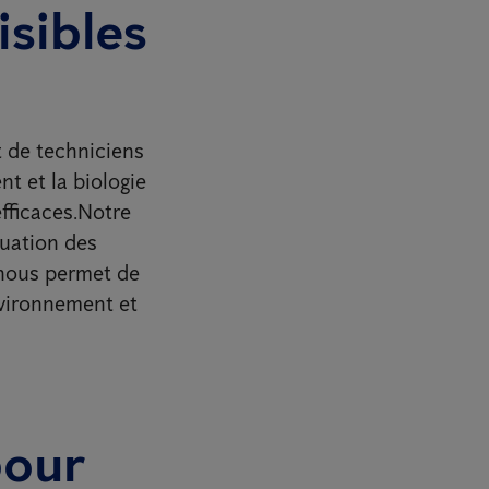
isibles
t de techniciens
t et la biologie
efficaces.Notre
luation des
 nous permet de
nvironnement et
pour