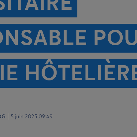
ITAIRE
NSABLE PO
IE HÔTELIÈR
OG
5 juin 2025 09:49