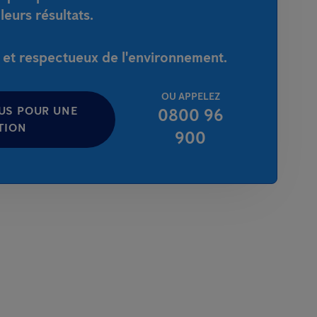
leurs résultats.
e et respectueux de l'environnement.
OU APPELEZ
US POUR UNE
0800 96
TION
900