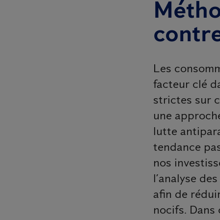
Métho
contre
Les consomma
facteur clé d
strictes sur
une approche 
lutte antipar
tendance pas
nos investis
l’analyse des
afin de rédui
nocifs. Dans 