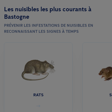
sécurité alimentaire et la lutte contre les nuisibles. Nous
dératisation et la désinsectisation 24/7 non-toxique.
Les nuisibles les plus courants à
discutons de la législation, de la lutte intégrée, de la prévention,
Bastogne
des méthodes, des données et des rapports.
PRÉVENIR LES INFESTATIONS DE NUISIBLES EN
RECONNAISSANT LES SIGNES À TEMPS
RATS
S