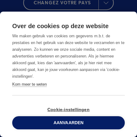
CHANGEZ VOTRE PAYS
Over de cookies op deze website
We maken gebruik van cookies om gegevens m.b.t. de
prestaties en het gebruik van deze website te verzamelen en te
analyseren. Zo kunnen we onze sociale media, content en
advertenties verbeteren en personaliseren. Als je hiermee
akkoord gaat, kies dan 'aanvaarden', als je hier niet mee
akkoord gaat, kan je jouw voorkeuren aanpassen via 'cookie-
instellingen'.
Kom meer te weten
Anticimex dans votre région
Postes vacants
Cookie-instellingen
Foire aux questions
AANVAARDEN
0800 96 900