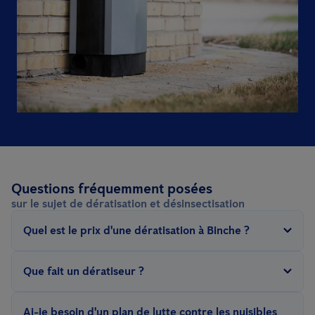
Questions fréquemment posées
sur le sujet de dératisation et désinsectisation
Quel est le prix d'une dératisation à Binche ?
Le prix d'une dératisation dépend de plusieurs facteurs : le type
Que fait un dératiseur ?
de nuisible, la surface de la zone à traiter, la méthode de lutte
(sans poison, préventive, fumigation, chaleur...), la gravité de
Un
technicien Anticimex
est formé selon
les principes de la lutte
Ai-je besoin d'un plan de lutte contre les nuisibles