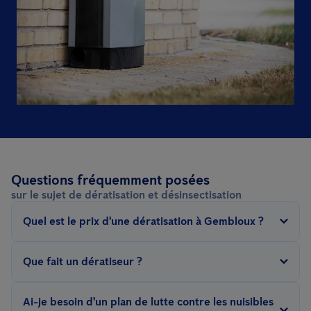
Questions fréquemment posées
sur le sujet de dératisation et désinsectisation
Quel est le prix d'une dératisation à Gembloux ?
Le prix d'une dératisation dépend de plusieurs facteurs : le type
Que fait un dératiseur ?
de nuisible, la surface de la zone à traiter, la méthode de lutte
(sans poison, préventive, fumigation, chaleur...), la gravité de
Un
technicien Anticimex
est formé selon
les principes de la lutte
Ai-je besoin d'un plan de lutte contre les nuisibles
l'infestation, l'environnement et l'hygiène et le type de contrat.
intégrée
contre les parasites. Ils maîtrisent la législation en