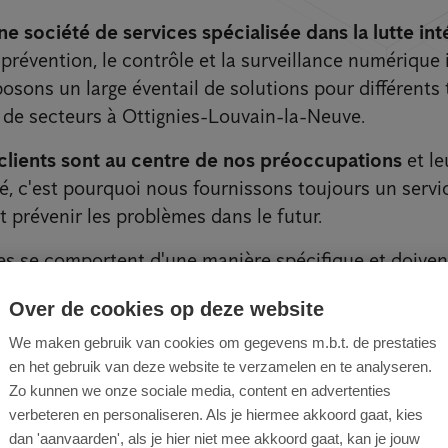
ne société de services spécialisée dans la lutte in
a prévention, le contrôle et la surveillance numérique 
sons un large éventail de solutions pour différents t
 de secteurs à Ottignies-Louvain-la-Neuve.
clients sont au centre de nos préoccupations
et le
té, c'est pourquoi nous fournissons toujours un servi
 prévenir les problèmes dans le futur.
les se comportent d'une manière spécifique et doiven
 manière appropriée. Grâce à notre connaissance ap
Over de cookies op deze website
battre et aux méthodes de lutte spécifiques utilisée
olution adaptée à chaque infestation
.
We maken gebruik van cookies om gegevens m.b.t. de prestaties
en het gebruik van deze website te verzamelen en te analyseren.
Zo kunnen we onze sociale media, content en advertenties
verbeteren en personaliseren. Als je hiermee akkoord gaat, kies
dan 'aanvaarden', als je hier niet mee akkoord gaat, kan je jouw