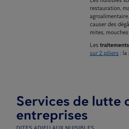
restauration, ma
agroalimentaire
causer des dégâ
mites, mouches 
Les
traitements
sur 2 piliers
: la
Services de lutte 
entreprises
DITES ADIEU AUX NUISIBLES