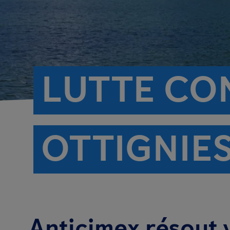
LUTTE CON
OTTIGNIE
Anticimex résout 