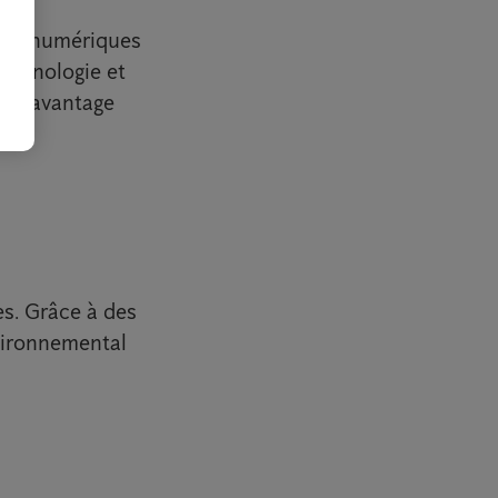
s et numériques
technologie et
et davantage
es. Grâce à des
vironnemental