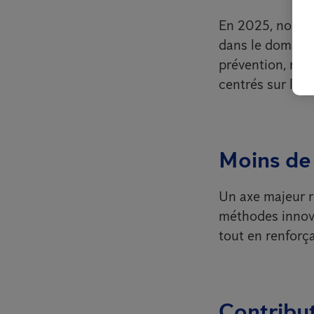
En 2025, nous c
dans le domaine
prévention, nou
centrés sur le cl
Moins de 
Un axe majeur re
méthodes innova
tout en renforça
Contribut