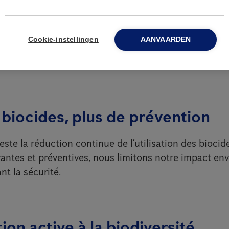
ontinuons à investir dans des solutions intelligente
 de la lutte antiparasitaire. En combinant données, 
Cookie-instellingen
AANVAARDEN
s rendons nos services plus efficaces, plus durables 
ient.
biocides, plus de prévention
ste la réduction continue de l’utilisation des biocid
ntes et préventives, nous limitons notre impact en
nt la sécurité.
ion active à la biodiversité