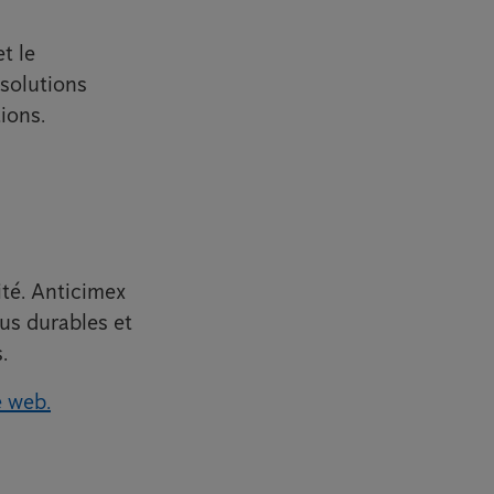
t le
 solutions
ions.
ité. Anticimex
us durables et
.
e web.