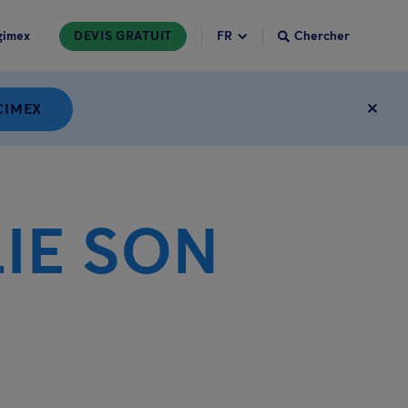
gimex
DEVIS GRATUIT
Chercher
CIMEX
IE SON