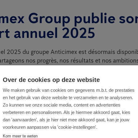
imex Group publie so
rt annuel 2025
el 2025 du groupe Anticimex est désormais disponib
artageons nos progrès, nos résultats et nos ambition
lus sains et plus sûrs à l’échelle mondiale.
Over de cookies op deze website
 000 collaborateurs dans différents pays, nous trava
We maken gebruik van cookies om gegevens m.b.t. de prestaties
jectif commun : améliorer les environnements de vie 
en het gebruik van deze website te verzamelen en te analyseren.
des animaux et de la nature.
Zo kunnen we onze sociale media, content en advertenties
verbeteren en personaliseren. Als je hiermee akkoord gaat, kies
dan 'aanvaarden', als je hier niet mee akkoord gaat, kan je jouw
voorkeuren aanpassen via 'cookie-instellingen'.
l’innovation et la digitalisation
Kom meer te weten