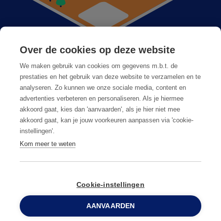
Over de cookies op deze website
Anticimex dans votre région
We maken gebruik van cookies om gegevens m.b.t. de
Postes vacants
prestaties en het gebruik van deze website te verzamelen en te
analyseren. Zo kunnen we onze sociale media, content en
Foire aux questions
advertenties verbeteren en personaliseren. Als je hiermee
akkoord gaat, kies dan 'aanvaarden', als je hier niet mee
akkoord gaat, kan je jouw voorkeuren aanpassen via 'cookie-
instellingen'.
Kom meer te weten
Conditions générales
Privacy & cookies
Cookie-instellingen
AANVAARDEN
© Copyright
2026
Anticimex
0800 96 900