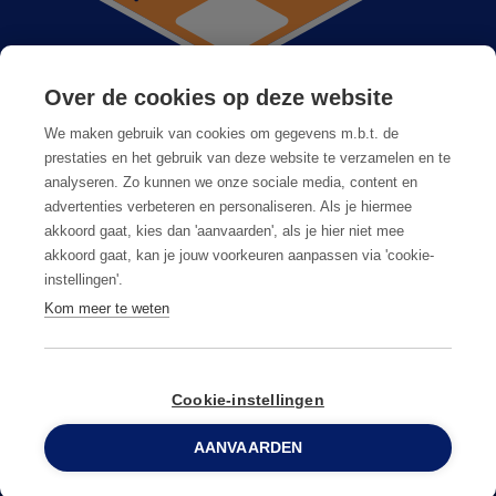
Over de cookies op deze website
Anticimex dans votre région
We maken gebruik van cookies om gegevens m.b.t. de
Postes vacants
prestaties en het gebruik van deze website te verzamelen en te
analyseren. Zo kunnen we onze sociale media, content en
Foire aux questions
advertenties verbeteren en personaliseren. Als je hiermee
akkoord gaat, kies dan 'aanvaarden', als je hier niet mee
akkoord gaat, kan je jouw voorkeuren aanpassen via 'cookie-
instellingen'.
Kom meer te weten
Conditions générales
Privacy & cookies
Cookie-instellingen
AANVAARDEN
© Copyright
2026
Anticimex
0800 96 900