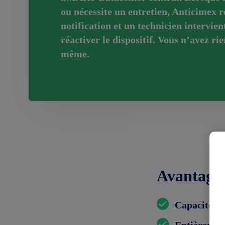
ou nécessite un entretien, Anticimex r
notification et un technicien intervien
réactiver le dispositif. Vous n’avez rie
même.
Avantages
Capacité mu
Entièrement