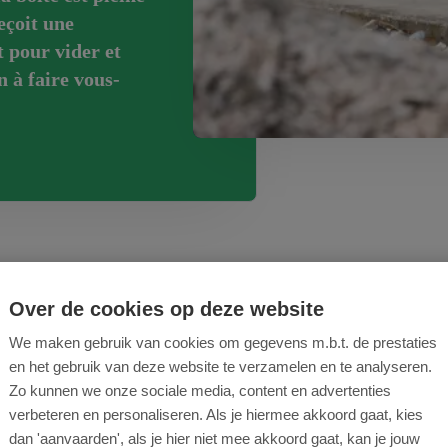
eçoit une
t pour vider et
n à faire vous-
Over de cookies op deze website
:
We maken gebruik van cookies om gegevens m.b.t. de prestaties
en het gebruik van deze website te verzamelen en te analyseren.
Zo kunnen we onze sociale media, content en advertenties
lti-capture :
jusqu’à 30 souris ou plusieurs rats par
verbeteren en personaliseren. Als je hiermee akkoord gaat, kies
dan 'aanvaarden', als je hier niet mee akkoord gaat, kan je jouw
 sans poison :
sûr pour les humains, les animaux et