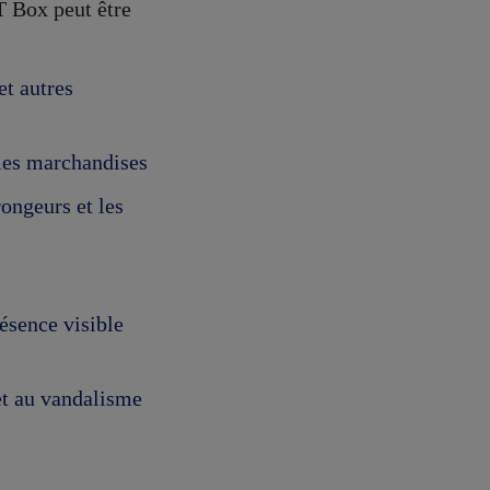
T Box peut être
t autres
les marchandises
rongeurs et les
résence visible
et au vandalisme