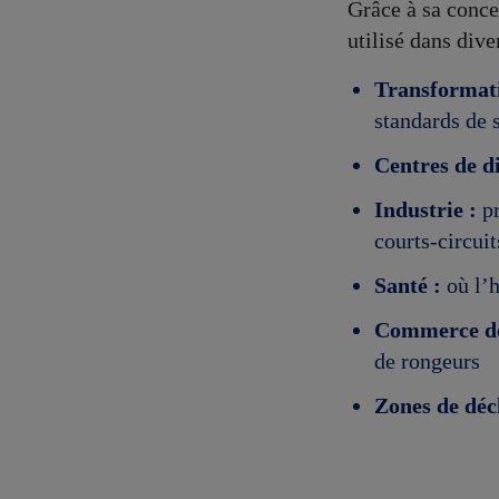
Grâce à sa conce
utilisé dans div
Transformati
standards de 
Centres de di
Industrie :
pr
courts-circuit
Santé :
où l’h
Commerce de 
de rongeurs
Zones de déch