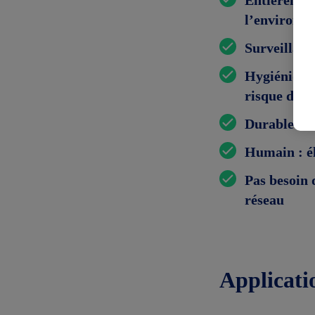
l’environn
Surveillance
Hygiénique
risque de c
Durable :
ré
Humain :
é
Pas besoin d
réseau
Applicati