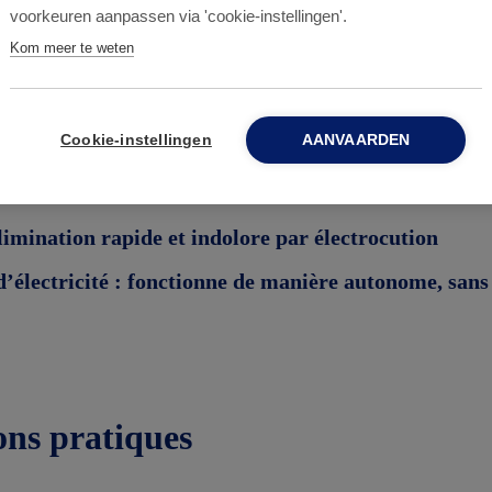
voorkeuren aanpassen via 'cookie-instellingen'.
ement
Kom meer te weten
 24h/24 et 7j/7 :
vigilance constante et notification
 :
les captures sont conservées de manière sécurisée,
Cookie-instellingen
AANVAARDEN
ontamination
utilisable et circulaire
limination rapide et indolore par électrocution
’électricité :
fonctionne de manière autonome, sans
ons pratiques