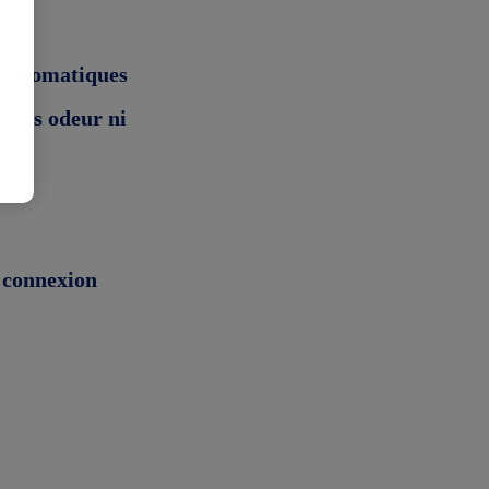
s automatiques
 sans odeur ni
 connexion