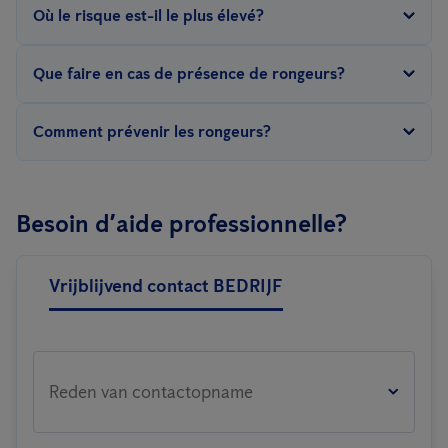
Où le risque est-il le plus élevé?
entraîner des complications graves.
Principalement dans les espaces mal ventilés comme les
Que faire en cas de présence de rongeurs?
garages, entrepôts, greniers ou bâtiments abandonnés.
Évitez tout contact avec les déjections et faites appel à une
Comment prévenir les rongeurs?
entreprise de lutte antiparasitaire professionnelle.
En bloquant les accès, en stockant correctement les aliments et
en réalisant des inspections régulières.
Besoin d’aide professionnelle?
Vrijblijvend contact BEDRIJF
Reden van contactopname