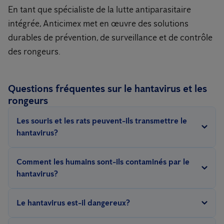
En tant que spécialiste de la lutte antiparasitaire
intégrée, Anticimex met en œuvre des solutions
durables de prévention, de surveillance et de contrôle
des rongeurs.
Questions fréquentes sur le hantavirus et les
rongeurs
Les souris et les rats peuvent-ils transmettre le
hantavirus?
Oui. Certains rongeurs peuvent transmettre des hantavirus via
Comment les humains sont-ils contaminés par le
leur urine, leurs excréments et leur salive.
hantavirus?
La contamination se produit généralement par inhalation de
Le hantavirus est-il dangereux?
poussières contaminées provenant d’excréments ou d’urine
séchés.
Le risque en Europe reste faible, mais une infection peut