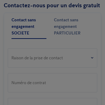
compromettre la stabilité d’une pièce entière
Inspecter régulièrement les bois
Contactez-nous pour un devis gratuit
Il faut agir rapidement.
Appliquer des produits préventifs
Éviter de stocker du bois non traité dans des zones humides
Contact sans
Contact sans
engagement
engagement
SOCIETE
PARTICULIER
Raison de la prise de contact
Numéro de contrat