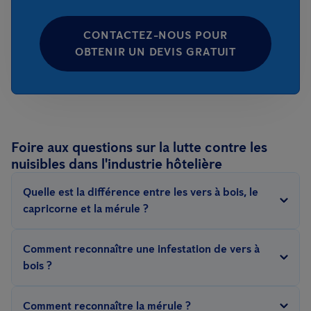
CONTACTEZ-NOUS POUR
OBTENIR UN DEVIS GRATUIT
Foire aux questions sur la lutte contre les
nuisibles dans l'industrie hôtelière
Quelle est la différence entre les vers à bois, le
capricorne et la mérule ?
Le terme
vers à bois
désigne plusieurs larves d’insectes
Comment reconnaître une infestation de vers à
xylophages, comme l’ankhétin ou le vrillette.
bois ?
Le
capricorne
(par ex. le capricorne des maisons) est un
Petits trous ronds dans le bois
coléoptère plus grand dont les larves creusent des galeries plus
Comment reconnaître la mérule ?
Poussière de bois (sciure) sous les poutres