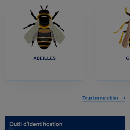
ABEILLES
G
Tous les nuisibles
Outil d'identification