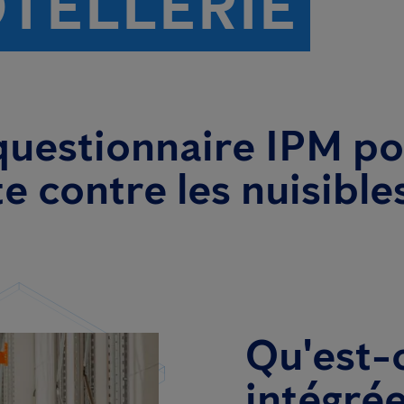
ÔTELLERIE
uestionnaire IPM pou
 contre les nuisibles
Qu'est-c
intégrée