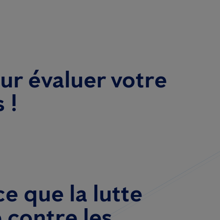
r évaluer votre
 !
e que la lutte
 contre les