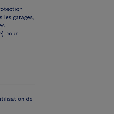
rotection
 les garages,
es
e) pour
tilisation de