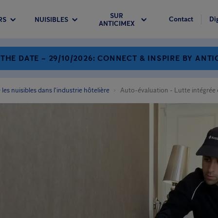
SUR
Contact
Di
RS
NUISIBLES
ANTICIMEX
 THE DATE – 29/10/2026: CONNECT & INSPIRE BY ANTI
les nuisibles dans l'industrie hôtelière
Auto-évaluation - Lutte intégrée c