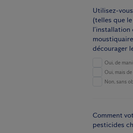
Utilisez-vou
(telles que l
l’installatio
moustiquaires
décourager le
Oui, de mani
Oui, mais de
Non, sans ob
Comment votre
pesticides c