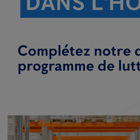
DANS L'H
Complétez notre q
programme de lutte