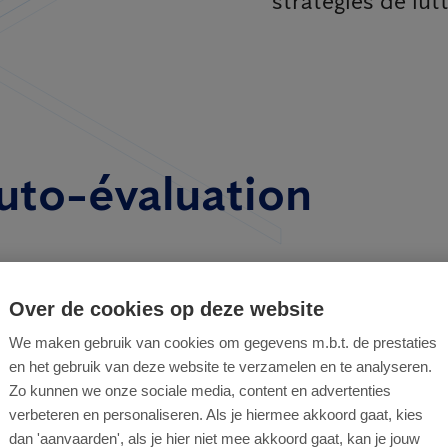
stratégies de lut
uto-évaluation
Over de cookies op deze website
We maken gebruik van cookies om gegevens m.b.t. de prestaties
er votre programme 
en het gebruik van deze website te verzamelen en te analyseren.
Zo kunnen we onze sociale media, content en advertenties
souhaitez lutter contre les nuisibles dans v
verbeteren en personaliseren. Als je hiermee akkoord gaat, kies
dan 'aanvaarden', als je hier niet mee akkoord gaat, kan je jouw