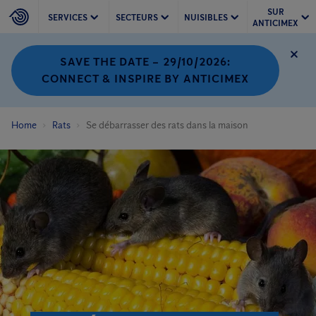
SUR
SERVICES
SECTEURS
NUISIBLES
ANTICIMEX
SAVE THE DATE – 29/10/2026:
CONNECT & INSPIRE BY ANTICIMEX
Home
Rats
Se débarrasser des rats dans la maison