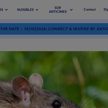
SUR
Contact
Di
RS
NUISIBLES
ANTICIMEX
 THE DATE – 29/10/2026: CONNECT & INSPIRE BY ANTI