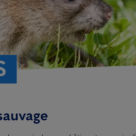
S
 sauvage