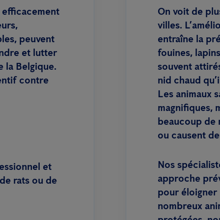
r efficacement
On voit de plu
eurs,
villes. L’améli
bles, peuvent
entraîne la p
dre et lutter
fouines, lapin
e la Belgique.
souvent attirés
entif contre
nid chaud qu’i
Les animaux s
magnifiques, m
beaucoup de n
ou causent de
Nos spécialist
essionnel et
approche prév
de rats ou de
pour éloigner
nombreux ani
protégées, no