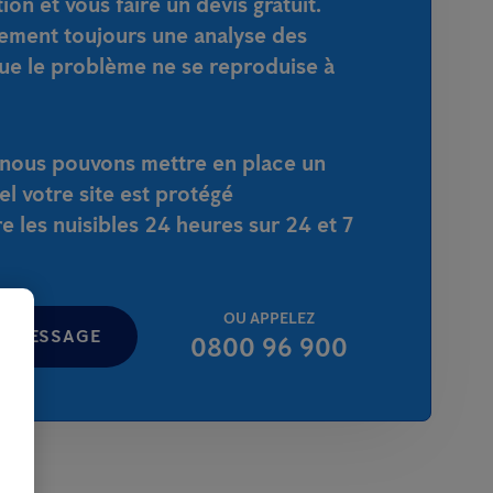
tion et vous faire un devis gratuit.
ement toujours une analyse des
que le problème ne se reproduise à
, nous pouvons mettre en place un
el votre site est protégé
 les nuisibles 24 heures sur 24 et 7
OU APPELEZ
N MESSAGE
0800 96 900