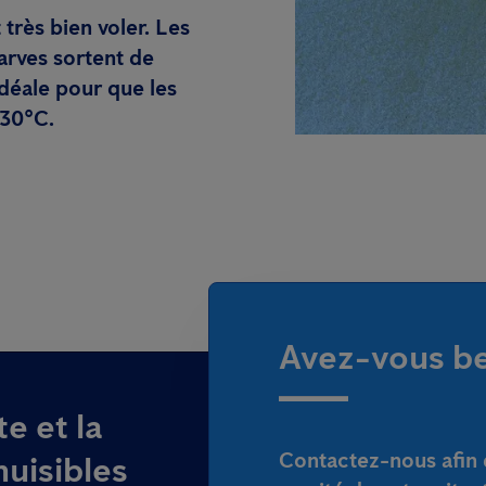
t très bien voler. Les
arves sortent de
idéale pour que les
 30°C.
Avez-vous be
e et la
Contactez-nous afin 
nuisibles