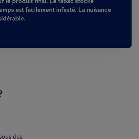
 le produit final. Le tabac stocké
emps est facilement infesté. La nuisance
sidérable.
?
ssous des