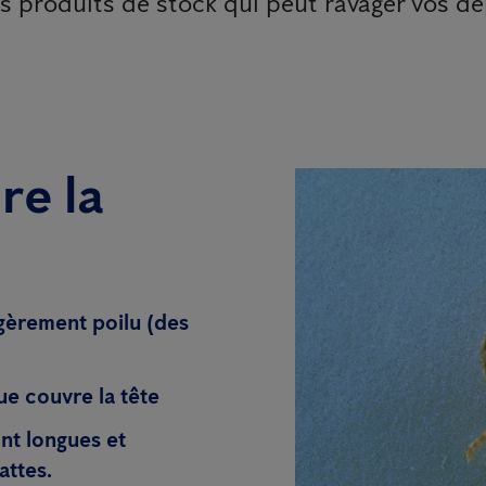
es produits de stock qui peut ravager vos dé
re la
légèrement poilu (des
ue couvre la tête
ont longues et
attes.