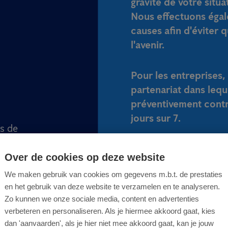
gravité de votre situa
Nous effectuons égal
causes afin d'éviter 
l'avenir.
Pour les entreprises
partenariat dans lequ
préventivement contre
jours sur 7.
s de
ENVOYEZ-NOUS U
Over de cookies op deze website
We maken gebruik van cookies om gegevens m.b.t. de prestaties
en het gebruik van deze website te verzamelen en te analyseren.
Zo kunnen we onze sociale media, content en advertenties
verbeteren en personaliseren. Als je hiermee akkoord gaat, kies
dan 'aanvaarden', als je hier niet mee akkoord gaat, kan je jouw