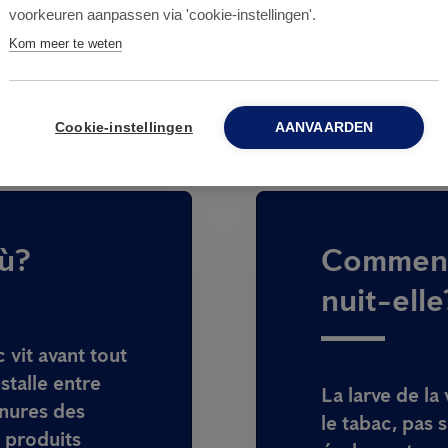
voorkeuren aanpassen via 'cookie-instellingen'.
Kom meer te weten
Cookie-instellingen
AANVAARDEN
où?
Comment 
nuit-elle
c vit avant tout
nstalle entre
La larve de la
inures des
le tabac, pas 
s produits