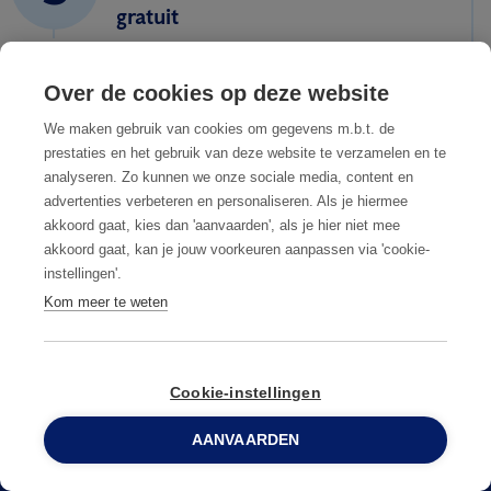
gratuit
4
Vous acceptez notre
Over de cookies op deze website
proposition
We maken gebruik van cookies om gegevens m.b.t. de
prestaties en het gebruik van deze website te verzamelen en te
analyseren. Zo kunnen we onze sociale media, content en
5
Vous êtes débarrassé des
advertenties verbeteren en personaliseren. Als je hiermee
akkoord gaat, kies dan 'aanvaarden', als je hier niet mee
nuisibles
akkoord gaat, kan je jouw voorkeuren aanpassen via 'cookie-
instellingen'.
Kom meer te weten
Cookie-instellingen
AANVAARDEN
0800 96 900