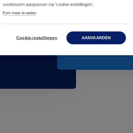
Pour les entreprises
voorkeuren aanpassen via 'cookie-instellingen'.
partenariat dans lequ
Kom meer te weten
préventivement contre
jours sur 7.
s de
Cookie-instellingen
AANVAARDEN
ENVOYEZ-NOUS U