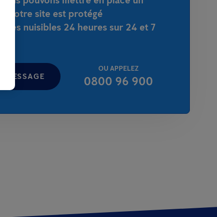
, nous pouvons mettre en place un
el votre site est protégé
 les nuisibles 24 heures sur 24 et 7
OU APPELEZ
N MESSAGE
0800 96 900