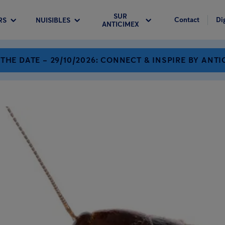
SUR
Contact
Di
RS
NUISIBLES
ANTICIMEX
 THE DATE – 29/10/2026: CONNECT & INSPIRE BY ANTI