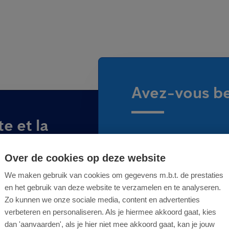
Avez-vous be
e et la
Contactez-nous afin 
nuisibles
gravité de votre situa
Over de cookies op deze website
Nous effectuons égal
We maken gebruik van cookies om gegevens m.b.t. de prestaties
causes afin d'éviter 
en het gebruik van deze website te verzamelen en te analyseren.
l'avenir.
Zo kunnen we onze sociale media, content en advertenties
verbeteren en personaliseren. Als je hiermee akkoord gaat, kies
dan 'aanvaarden', als je hier niet mee akkoord gaat, kan je jouw