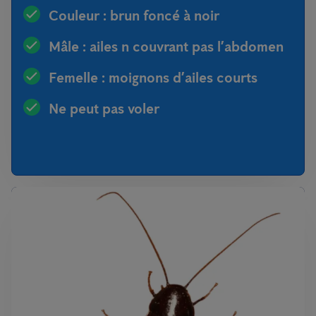
Couleur : brun foncé à noir
Mâle : ailes n couvrant pas l’abdomen
Femelle : moignons d’ailes courts
Ne peut pas voler