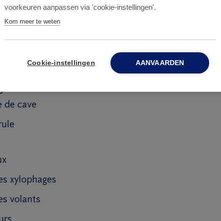
on BVP
voorkeuren aanpassen via 'cookie-instellingen'.
Kom meer te weten
our but de répertorier les risques mentionnés et de dé
ves ou curatives nécessaires, s’il y a lieu. Durant l’i
Cookie-instellingen
AANVAARDEN
ts sont évalués:
s
 de cave
rule
ux
es xylophages
es volants
urs