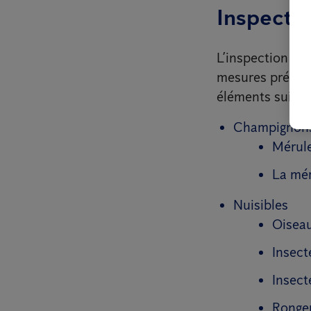
Inspecti
L’inspection a p
mesures préventi
éléments suivan
Champignon
Mérule
La mé
Nuisibles
Oisea
Insect
Insect
Ronge