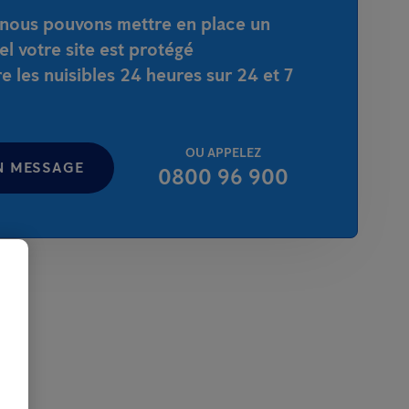
, nous pouvons mettre en place un
el votre site est protégé
 les nuisibles 24 heures sur 24 et 7
OU APPELEZ
N MESSAGE
0800 96 900