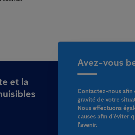
Avez-vous be
e et la
Contactez-nous afin 
nuisibles
gravité de votre situa
Nous effectuons égal
causes afin d'éviter 
l'avenir.