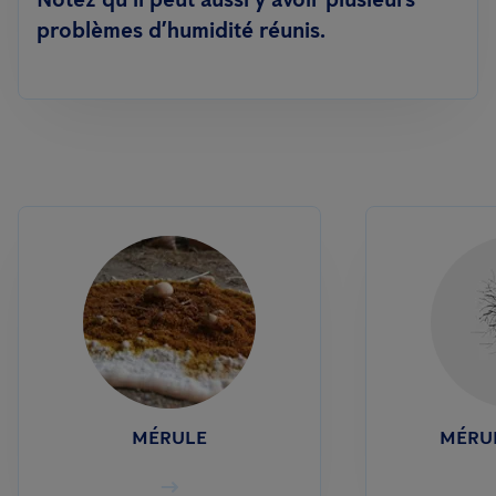
problèmes d’humidité réunis.
MÉRULE
MÉRUL