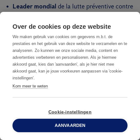
Leader mondial
de la lutte préventive contre
les nuisibles
Over de cookies op deze website
Des techniciens formés par des
experts
We maken gebruik van cookies om gegevens m.b.t. de
+85 ans d'expérience
prestaties en het gebruik van deze website te verzamelen en te
analyseren. Zo kunnen we onze sociale media, content en
+280 employés
advertenties verbeteren en personaliseren. Als je hiermee
Plus de 15 000 clients satisfaits
akkoord gaat, kies dan 'aanvaarden', als je hier niet mee
akkoord gaat, kan je jouw voorkeuren aanpassen via 'cookie-
instellingen'.
Kom meer te weten
Anticimex : votre partenaire pour la
prévention et la lutte professionnelle contre
Cookie-instellingen
les nuisibles
AANVAARDEN
Contactez-nous pour un travail ponctuel, un
0800 96 900
contrat préventif fixe ou pour des conseils